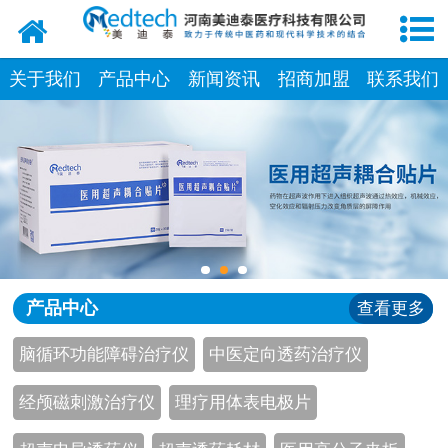
网站首页
关于我们
关于我们
产品中心
新闻资讯
招商加盟
联系我们
产品中心
新闻中心
招商加盟
资质荣誉
产品中心
查看更多
厂房设备
脑循环功能障碍治疗仪
中医定向透药治疗仪
联系我们
经颅磁刺激治疗仪
理疗用体表电极片